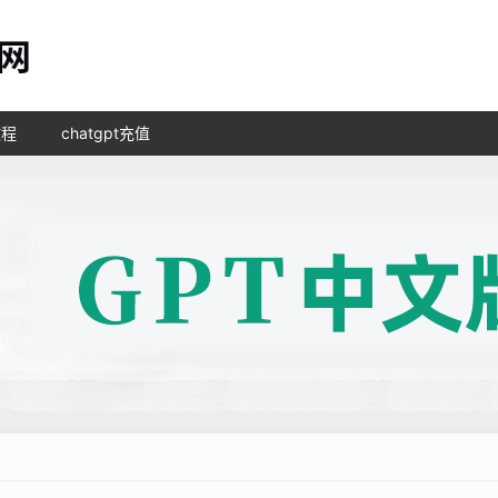
教程
chatgpt充值