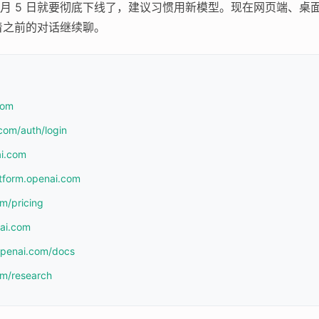
6 月 5 日就要彻底下线了，建议习惯用新模型。现在网页端、桌面应用、
着之前的对话继续聊。
com
com/auth/login
ai.com
atform.openai.com
om/pricing
nai.com
.openai.com/docs
om/research