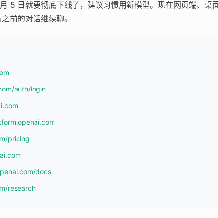
6 月 5 日就要彻底下线了，建议习惯用新模型。现在网页端、桌面应用、
着之前的对话继续聊。
com
com/auth/login
ai.com
atform.openai.com
om/pricing
nai.com
.openai.com/docs
om/research