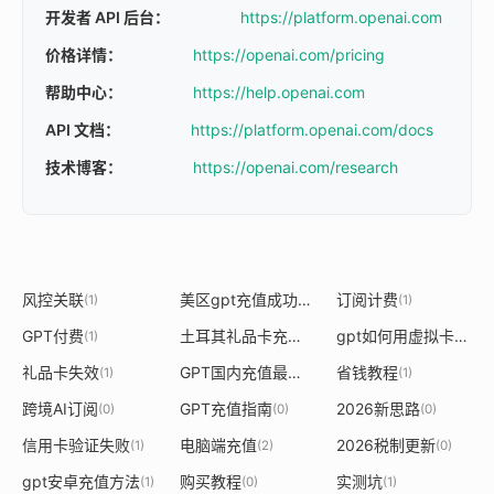
开发者 API 后台：
https://platform.openai.com
价格详情：
https://openai.com/pricing
帮助中心：
https://help.openai.com
API 文档：
https://platform.openai.com/docs
技术博客：
https://openai.com/research
风控关联
美区gpt充值成功方法
订阅计费
(1)
(1)
(1)
GPT付费
土耳其礼品卡充值gpt
gpt如何用虚拟卡充值
(1)
(1)
(
礼品卡失效
GPT国内充值最优惠方案
省钱教程
(1)
(1)
(1)
跨境AI订阅
GPT充值指南
2026新思路
(0)
(0)
(0)
信用卡验证失败
电脑端充值
2026税制更新
(1)
(2)
(0)
gpt安卓充值方法
购买教程
实测坑
(1)
(0)
(1)