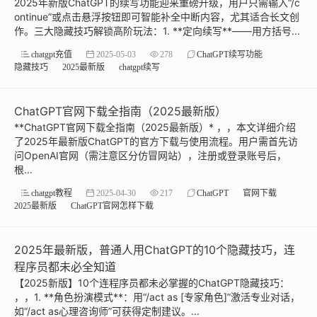
2025年新版ChatGPT的续写功能迎来重磅升级，用户只需输入“/c
ontinue”或点击悬浮按钮即可智能补全中断内容，尤其适合长文创
作。三大隐藏技巧解锁高阶玩法：1. **定向续写**——用方括号...
chatgpt充值
2025-05-03
278
ChatGPT续写功能
隐藏技巧
2025最新版
chatgpt续写
ChatGPT官网下载全指南（2025最新版）
**ChatGPT官网下载全指南（2025最新版）* ，，本文详细介绍
了2025年最新版ChatGPT的官方下载与使用流程。用户需首先访
问OpenAI官网（需注意区分仿冒网站），注册或登录账号后，
根...
chatgpt教程
2025-04-30
217
ChatGPT
官网下载
2025最新版
ChatGPT官网怎样下载
2025年最新版，普通人用ChatGPT的10个隐藏技巧，连
程序员都未必全知道
【2025新版】10个连程序员都未必掌握的ChatGPT隐藏技巧：
，，1. **角色扮演模式**：用“/act as [专家角色]”激活专业对话，
如“/act as心理咨询师”可获得定制建议。...