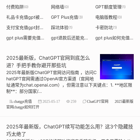
付费陷阱
网络墙
GPT额度管理
(0)
(0)
(1)
礼品卡充值gpt被拒绝
GPT Plus充值
电脑版教程
(1)
(3)
(0)
支付宝充值gpt封号
踩坑体验
卡密防坑
(1)
(1)
(1)
gpt plus需要充值多少
gpt退款后还能充值吗
gpt plus如何充值最安全
(1)
(1)
2025最新版，ChatGPT官网到底怎么
进？手把手教你避开那些坑
2025年最新版ChatGPT官网访问指南 ，访问C
hatGPT官网需通过OpenAI官方渠道（官网地
址通常为chat.openai.com），但需注意以下关键点：1. **地区限
制**：部分国家/...
chatgpt充值
2025-05-17
259
ChatGPT官网
2025最新版
官网chatgpt如何打开
2025年最新版，ChatGPT续写功能怎么用？这3个隐藏技
巧太绝了