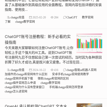
盖了从基础操作到高级应用的全面教程。官网内容包括详细的安装
指南、使用技...
chatgpt充值
2025-02-20
284
ChatGPT
教学官网
了解
chatgpt教学官网
ChatGPT账号注册教程：新手必看的实
操指南
今天来跟大家聊聊如何注册ChatGPT账号,让你
轻松上手这个强大的AI工具。说到ChatGPT账
号注册阿九忍不住想起自己第一次尝试的经历。当时因为各种原因
折腾了好久才成功,真是既兴奋又疲惫。不过现在回...
chatgpt充值
2024-10-22
416
chatgpt智能ai机器人官网
加插件的chatgpt和官网有什么区别
安卓手机chatgpt官网使用教学
chatgpt官网手机版下载
微软chatgpt和官网的区别
chatgpt插件官网怎么申请
chatgpt教学官网
chatgpt官网为什么没有登录窗口
手机端chatgpt官网怎样登录
chatgpt怎么进官网
OpenAI 承认能检测ChatGPT 文本水