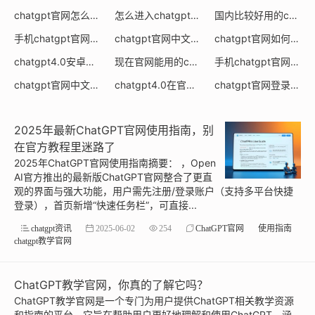
chatgpt官网怎么买
怎么进入chatgpt官网
国内比较好用的chatgpt写面试题官网
(0)
(0)
手机chatgpt官网
chatgpt官网中文版电脑版免费
chatgpt官网如何聊天
(0)
(0)
(
chatgpt4.0安卓版官网
现在官网能用的chatgpt是什么版本
手机chatgpt官网入口
(0)
(0)
(
chatgpt官网中文版能做什么
chatgpt4.0在官网如何打开
chatgpt官网登录
(0)
(0)
(0)
2025年最新ChatGPT官网使用指南，别
在官方教程里迷路了
2025年ChatGPT官网使用指南摘要： ，Open
AI官方推出的最新版ChatGPT官网整合了更直
观的界面与强大功能，用户需先注册/登录账户（支持多平台快捷
登录），首页新增“快速任务栏”，可直接...
chatgpt资讯
2025-06-02
254
ChatGPT官网
使用指南
chatgpt教学官网
ChatGPT教学官网，你真的了解它吗？
ChatGPT教学官网是一个专门为用户提供ChatGPT相关教学资源
和指南的平台。它旨在帮助用户更好地理解和使用ChatGPT，涵