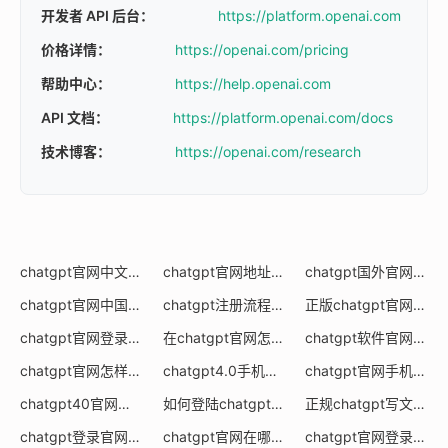
开发者 API 后台：
https://platform.openai.com
价格详情：
https://openai.com/pricing
帮助中心：
https://help.openai.com
API 文档：
https://platform.openai.com/docs
技术博客：
https://openai.com/research
chatgpt官网中文版在线
chatgpt官网地址是多少
chatgpt国外官网入口
(0)
(0)
(
chatgpt官网中国
chatgpt注册流程官网进不去
正版chatgpt官网中文版电脑版
(0)
(0)
chatgpt官网登录流程
在chatgpt官网怎么设置中文
chatgpt软件官网
(0)
(0)
(0)
chatgpt官网怎样打开
chatgpt4.0手机版官网
chatgpt官网手机版
(0)
(0)
(0)
chatgpt40官网中文版电脑版
如何登陆chatgpt官网
正规chatgpt写文案官网
(0)
(0)
chatgpt登录官网
chatgpt官网在哪里
chatgpt官网登录后怎么操作
(0)
(0)