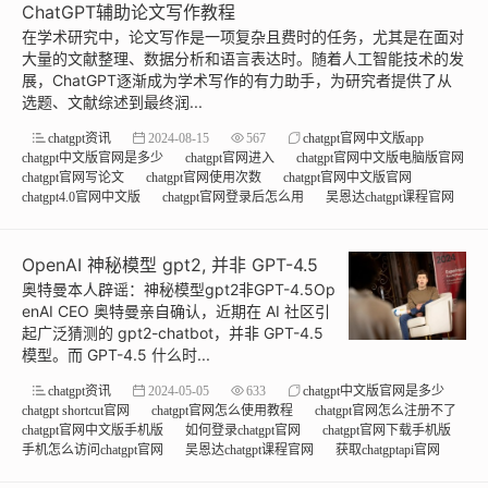
ChatGPT辅助论文写作教程
在学术研究中，论文写作是一项复杂且费时的任务，尤其是在面对
大量的文献整理、数据分析和语言表达时。随着人工智能技术的发
展，ChatGPT逐渐成为学术写作的有力助手，为研究者提供了从
选题、文献综述到最终润...
chatgpt资讯
2024-08-15
567
chatgpt官网中文版app
chatgpt中文版官网是多少
chatgpt官网进入
chatgpt官网中文版电脑版官网
chatgpt官网写论文
chatgpt官网使用次数
chatgpt官网中文版官网
chatgpt4.0官网中文版
chatgpt官网登录后怎么用
吴恩达chatgpt课程官网
OpenAI 神秘模型 gpt2, 并非 GPT-4.5
奥特曼本人辟谣：神秘模型gpt2非GPT-4.5Op
enAI CEO 奥特曼亲自确认，近期在 AI 社区引
起广泛猜测的 gpt2-chatbot，并非 GPT-4.5
模型。而 GPT-4.5 什么时...
chatgpt资讯
2024-05-05
633
chatgpt中文版官网是多少
chatgpt shortcut官网
chatgpt官网怎么使用教程
chatgpt官网怎么注册不了
chatgpt官网中文版手机版
如何登录chatgpt官网
chatgpt官网下载手机版
手机怎么访问chatgpt官网
吴恩达chatgpt课程官网
获取chatgptapi官网