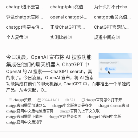
chatgpt进不去官网
chatgptplus充值后不好用
为什么打不开chatgpt官网
(0)
(0)
登录chatgpt官网怎么操作
openai chatgpt4官网
chatgpt会员充值
(0)
(0)
(0)
chatgpt需要充值收费吗
正版ChatGPT官网入口
ChatGPT官网访问方法
(0)
(0)
个人复盘
实测比较
规避中间商
(0)
(0)
(0)
今日凌晨，OpenAI 宣布将 AI 搜索功能
集成在他们的聊天机器人 ChatGPT 中
OpenAI 的 AI 搜索——ChatGPT search，真
的来了。今日凌晨，OpenAI 宣布，将 AI 搜索
功能集成在他们的聊天机器人 ChatGPT 中，而非推出一个单独的
产品。从今天起，O...
chatgpt资讯
2024-11-01
571
chatgpt官网怎么打不开
chatgpt官网需要加速器么
chatgpt中文版官网是多少
chatgpt shortcut官网
chatgpt官网中文版电脑版官网
chatgpt官网的上下文关联
chatgpt官网需要下载吗
chatgpt官网登录页面
chatgpt4.0官网中文版
chatgpt官网中文版知乎