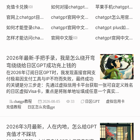
充值卡兑换
如何对接chatgpt官网
苹果手机chatgpt中文版官网
(0)
(0)
官网上chatgpt目前用的是什么模型
chatgpt官网中文版如何下载
chatgpt怎么用官网版
(0)
(0)
(
如何才能登录chatgpt官网
chatgpt官网中文版pc下载
chatgpt plus如何充值
(0)
(0)
怎样才能访问chatgpt的官网
官网中文版
chatgpt官网中文版电脑版免费使用
(0)
(0)
2026年最新·手把手录，我是怎么绕开弯
弯绕绕给日区GPT成功充上钱的
在2026年订阅日区GPT时，我发现直接官网支
付极易因支付工具与IP不符而失败，最终成功
的关键是分三步走：先通过虚拟信用卡平台获取一张可自定义姓名
的日区虚拟Visa卡，重点是将账单地址填成任意一个真实...
chatgpt教程
2026-08-05
33
日区GPT
虚拟信用卡
充值教程
日区怎么充值gpt
2026年3月最新，人在内地，怎么给GPT
充值才不踩坑