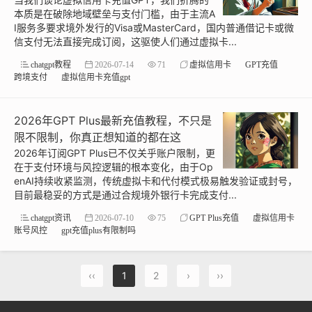
本质是在破除地域壁垒与支付门槛，由于主流A
I服务多要求境外发行的Visa或MasterCard，国内普通借记卡或微
信支付无法直接完成订阅，这驱使人们通过虚拟卡...
chatgpt教程
2026-07-14
71
虚拟信用卡
GPT充值
跨境支付
虚拟信用卡充值gpt
2026年GPT Plus最新充值教程，不只是
限不限制，你真正想知道的都在这
2026年订阅GPT Plus已不仅关乎账户限制，更
在于支付环境与风控逻辑的根本变化，由于Op
enAI持续收紧监测，传统虚拟卡和代付模式极易触发验证或封号，
目前最稳妥的方式是通过合规境外银行卡完成支付...
chatgpt资讯
2026-07-10
75
GPT Plus充值
虚拟信用卡
账号风控
gpt充值plus有限制吗
‹‹
1
2
›
››