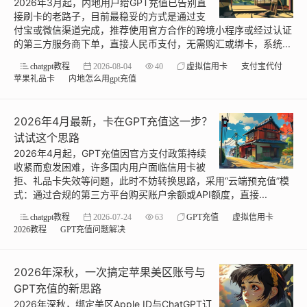
2026年3月起，内地用户给GPT充值已告别直
接刷卡的老路子，目前最稳妥的方式是通过支
付宝或微信渠道完成，推荐使用官方合作的跨境小程序或经过认证
的第三方服务商下单，直接人民币支付，无需购汇或绑卡，系统...
chatgpt教程
2026-08-04
40
虚拟信用卡
支付宝代付
苹果礼品卡
内地怎么用gpt充值
2026年4月最新，卡在GPT充值这一步？
试试这个思路
2026年4月起，GPT充值因官方支付政策持续
收紧而愈发困难，许多国内用户面临信用卡被
拒、礼品卡失效等问题，此时不妨转换思路，采用“云端预充值”模
式：通过合规的第三方平台购买账户余额或API额度，直接...
chatgpt教程
2026-07-24
63
GPT充值
虚拟信用卡
2026教程
GPT充值问题解决
2026年深秋，一次搞定苹果美区账号与
GPT充值的新思路
2026年深秋，绑定美区Apple ID与ChatGPT订