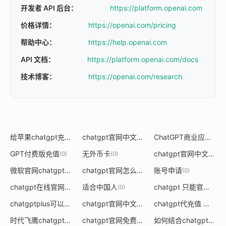
开发者 API 后台：
https://platform.openai.com
价格详情：
https://openai.com/pricing
帮助中心：
https://help.openai.com
API 文档：
https://platform.openai.com/docs
技术博客：
https://openai.com/research
给苹果chatgpt充值的方法
chatgpt官网中文版免费
ChatGPT商业应用
(0)
(0)
(0)
GPT付费版充值
无外币卡
chatgpt官网中文版论文
(0)
(0)
微软官网chatgpt
chatgpt官网怎么切换中文
账号申请
(0)
(0)
(0)
chatgpt在线官网
适合中国人
chatgpt 只能官网用吗
(0)
(0)
chatgptplus可以用支付宝充值吗
chatgpt官网中文手机版
chatgpt代充值 真的假的
(0)
(0)
时代飞鹰chatgpt官网
chatgpt官网免费进入
如何结合chatgpt写官网文案
(-1)
(0)