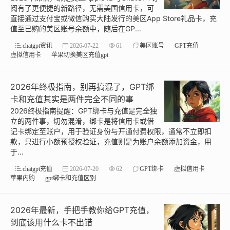
阅有了更便捷的新路径，无需美国信用卡，可
直接通过支付宝或微信购买大陆发行的美区App Store礼品卡，充
值至已购的美区账号余额中，随后在GP...
chatgpt资讯
2026-07-22
61
美区账号
GPT充值
虚拟信用卡
苹果切换美区充值gpt
2026年终极指南，别再搞混了，GPT绑
卡和充值其实是两件完全不同的事
2026终极指南提醒：GPT绑卡与充值是完全独
立的两件事，切勿混淆，绑卡是将信用卡或借
记卡绑定至账户，用于验证身份与开通付费权限，通常不立即扣
款，只进行小额预授权验证，充值则是为账户余额添加资金，用
于...
chatgpt充值
2026-07-20
62
GPT绑卡
虚拟信用卡
苹果内购
gpt绑卡和充值区别
2026年最新，手把手教你给GPT充值，
到底该用什么卡不出错