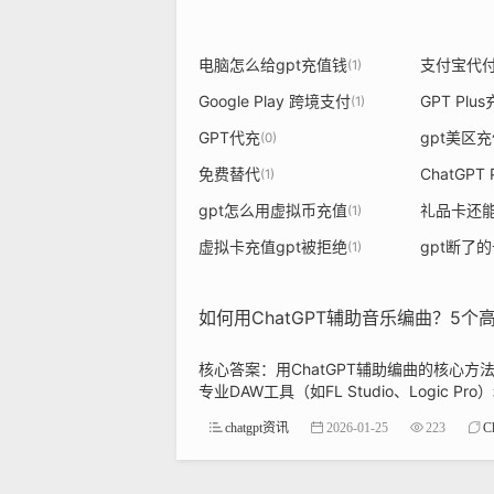
电脑怎么给gpt充值钱
支付宝代
(1)
Google Play 跨境支付
GPT Plu
(1)
GPT代充
gpt美区
(0)
免费替代
ChatGPT
(1)
gpt怎么用虚拟币充值
礼品卡还能
(1)
虚拟卡充值gpt被拒绝
gpt断了
(1)
如何用ChatGPT辅助音乐编曲？5个
核心答案：用ChatGPT辅助编曲的核心
专业DAW工具（如FL Studio、Logic Pr
chatgpt资讯
2026-01-25
223
C