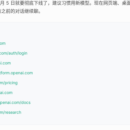
6 月 5 日就要彻底下线了，建议习惯用新模型。现在网页端、桌面应用、
着之前的对话继续聊。
com
com/auth/login
ai.com
atform.openai.com
om/pricing
nai.com
.openai.com/docs
om/research