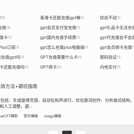
付
香港卡还能充值gpt嘛
纹丝不动
(0)
(1)
(1)
s充值
gpt会员支付宝充值
gpt礼品卡无法充
(3)
(1)
充值卡
gpt国内充值手续费
gpt代充值会不会
(1)
(1)
 Plus订阅
gpt怎么充值plus电脑端
gpt会员绑卡充值
(1)
(1)
(
充值gpt吗
GPT充值需要什么卡
密码验证
(1)
(1)
(1)
的卡还能充值吗
GPT绑卡
内地支付
(1)
(2)
(1)
高效方法+避坑指南
方法包括：生成旋律灵感、自动化和声进行、优化歌词创作、分析曲式结构
o）和人工调整，避...
hatGPT辅助
音乐编曲
chatgpt编曲