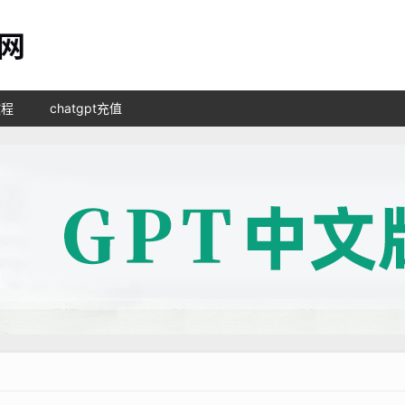
教程
chatgpt充值