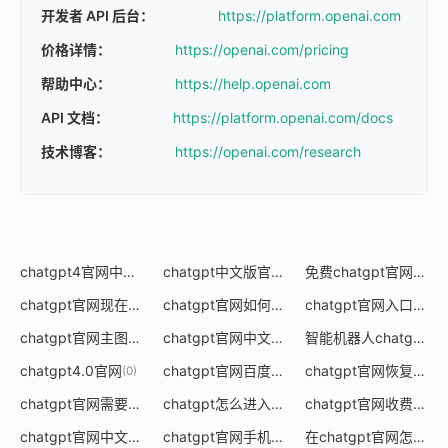
开发者 API 后台：
https://platform.openai.com
价格详情：
https://openai.com/pricing
帮助中心：
https://help.openai.com
API 文档：
https://platform.openai.com/docs
技术博客：
https://openai.com/research
chatgpt4官网中文版
chatgpt中文版官网版
免费chatgpt官网中文版
(0)
(0)
chatgpt官网现在可以注册了吗
chatgpt官网如何下载
chatgpt官网入口是什么版本
(0)
(1)
chatgpt官网主图
chatgpt官网中文正版最新版
智能机器人chatgpt官网
(0)
(0)
chatgpt4.0官网
chatgpt官网百度
chatgpt官网恢复了么
(0)
(0)
(
chatgpt官网需要下载吗
chatgpt怎么进入网页版官网
chatgpt官网收费吗
(0)
(0)
(0)
chatgpt官网中文版怎么下载安装
chatgpt官网手机可以登录吗
在chatgpt官网怎么设置中文
(0)
(0)