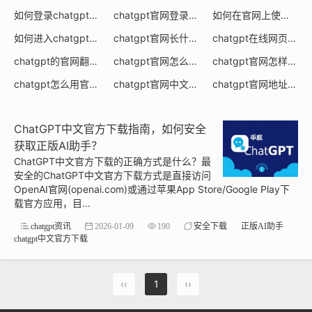
如何登录chatgpt官网主页
chatgpt官网登录方式
如何在官网上使用chatgpt
(0)
(0)
如何进入chatgpt官网注册账号
chatgpt官网长什么样
chatgpt在线网页版官网
(0)
(0)
chatgpt的官网翻译成中文
chatgpt官网怎么操作进入
chatgpt官网怎样下载
(0)
(0)
(
chatgpt怎么用官网版
chatgpt官网中文版登录
chatgpt官网地址是多少
(0)
(0)
ChatGPT中文官方下载指南，如何安全
获取正版AI助手？
ChatGPT中文官方下载的正确方式是什么？最
安全的ChatGPT中文官方下载方式是直接访问
OpenAI官网(openai.com)或通过苹果App Store/Google Play下
载官方应用，目...
chatgpt资讯
2026-01-09
190
安全下载
正版AI助手
chatgpt中文官方下载
‹‹
1
››