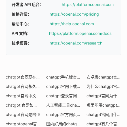
开发者 API 后台：
https://platform.openai.com
价格详情：
https://openai.com/pricing
帮助中心：
https://help.openai.com
API 文档：
https://platform.openai.com/docs
技术博客：
https://openai.com/research
chatgpt官网现在可以注册了吗
chatgpt手机版官网进不去
安卓版chatgpt官网
(0)
(0)
(0)
chatgpt官网永久免费免登录
chatgpt官网下载使用要钱吗
为什么chatgpt官网显示连接超时
(0)
(0)
chatgpt官网中文版下载
chatgpt登录官网
chatgpt官网为什么登录不了
(0)
(0)
chatgpt 官网如何使用
人工智能工具chatgpt官网
哪里能用chatgpt写文案官网
(0)
(0)
chatgpt官网是啥
chatgpt官方网页版怎么用
chatgpt官网用什么浏览器打开
(1)
(0)
chatgptopenai官网
国内好用的chatgpt官网
chatgpt有几个官网
(0)
(0)
(0)